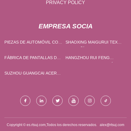
PRIVACY POLICY
EMPRESA SOCIA
PIEZAS DE AUTOMÓVIL CO.,
SHAOXING MAIGURUI TEXTIL
LTD. DE WENZHOU
COMPAÑÍA, LIMITADO
ZHONGHANG
FÁBRICA DE PANTALLAS DE
HANGZHOU RUI FENG
MANOS
AMBIENTAL PROTECCIÓN
TECNOLOGÍA CO., LIMITADO
SUZHOU GUANGCAI ACERO
SILO CO., LIMITADO.
Copyright © es.rtsuj.com,Todos los derechos reservados.
alex@rtsuj.com