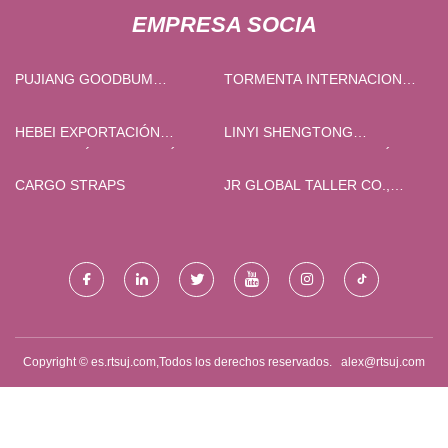
EMPRESA SOCIA
PUJIANG GOODBUM
TORMENTA INTERNACIONAL
MATERNAL AND INFANT
GMBH
PRODUCTS CO., LTD
HEBEI EXPORTACIÓN
LINYI SHENGTONG
MERCANCÍA EXPOSICIÓN
SEGURIDAD PROTECCIÓN
CENTRO
CO., LIMITADO
CARGO STRAPS
JR GLOBAL TALLER CO.,
LTD.
Copyright © es.rtsuj.com,Todos los derechos reservados.
alex@rtsuj.com