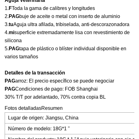
Aguja Veterinaria
1.
F
Toda la gama de calibres y longitudes
2.
PAG
buje de aceite o metal con inserto de aluminio
3.
tu
Aguja ultra afilada, tribiselada, anti-descorazonadora
4.
mi
superficie extremadamente lisa con revestimiento de
silicona
5.
PAG
tapa de plástico o blíster individual disponible en
varios tamaños
Detalles de la transacción
PAG
arroz: El precio específico se puede negociar
PAG
Condiciones de pago: FOB Shanghai
30% T/T por adelantado, 70% contra copia BL
Fotos detalladasResumen
Lugar de origen: Jiangsu, China
Número de modelo: 18G*1 "