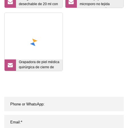
desechable de 20 ml con
microporo no tejida
agujas
desechable quirúrgica
con color blanco y piel
Grapadora de piel médica
quirúrgica de cierre de
piel simple de 35 anchos