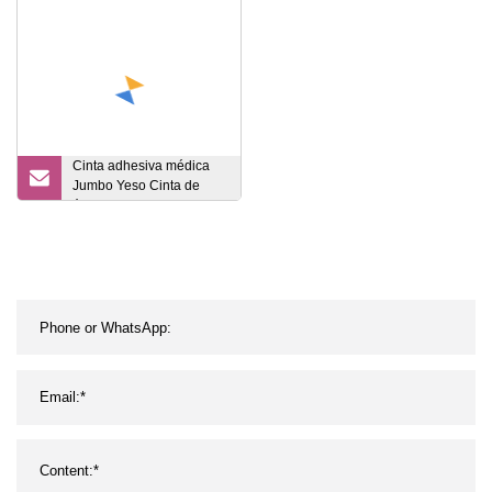
Cinta adhesiva médica
Jumbo Yeso Cinta de
óxido de zinc/Cinta de
PE/Cinta de seda/Cinta
de papel no tejido Materia
prima semiacabada