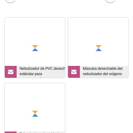
Nebulizador de PVC desechable
Máscara desechable del
estándar para
nebulizador del oxígeno
adultos/pediátricos/infantiles/mascarilla
del CPR del CE FDA del
facial de oxígeno con correa elástica
PVC del hospital
Juego de pinzas nasales ajustables
quirúrgico médico
con tubos CE/ISO
disponible de la fábrica