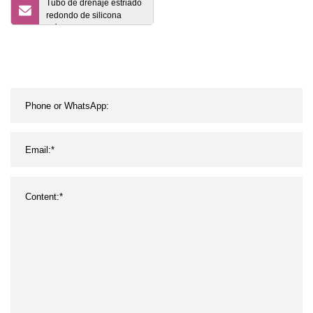
Tubo de drenaje estriado
redondo de silicona
médica desechable para
hospital 10r-24r