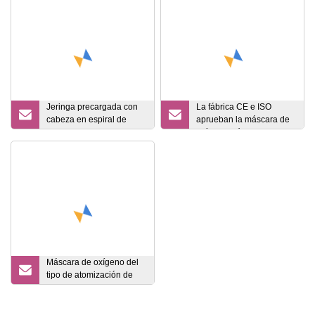
Jeringa precargada con
La fábrica CE e ISO
cabeza en espiral de
aprueban la máscara de
vidrio de seguridad 2022
oxígeno médica
desechable del hospital
Máscara de oxígeno del
tipo de atomización de
mordedura del fabricante