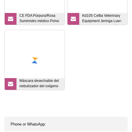
CE FDA Púrpura/Rosa
Kd105 Cettia Veterinary
Suministro médico Polvo
Equipment Jeringa Luer-
Desechable Violeta Azul
Lock continua automática
Nitrilo Examen Sin látex
0,5 ml 1 ml 2 ml 5 ml para
Examen Vinilo No estéril
aves de corral Cerdo
Inspección de alimentos
Fabricante de guantes
Máscara desechable del
nebulizador del oxígeno
del CPR del CE FDA del
PVC del hospital
quirúrgico médico
disponible de la fábrica