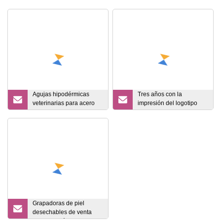
Agujas hipodérmicas
Tres años con la
veterinarias para acero
impresión del logotipo
inoxidable
Sugama, Zhuohe, Wld
Suture Alcohol Prep Pad
Grapadoras de piel
desechables de venta
directa de fábrica para