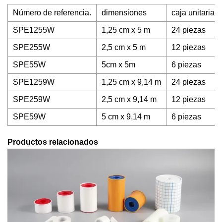
Número de referencia.
dimensiones
caja unitaria 
SPE1255W
1,25 cm x 5 m
24 piezas
SPE255W
2,5 cm x 5 m
12 piezas
SPE55W
5cm x 5m
6 piezas
SPE1259W
1,25 cm x 9,14 m
24 piezas
SPE259W
2,5 cm x 9,14 m
12 piezas
SPE59W
5 cm x 9,14 m
6 piezas
Productos relacionados