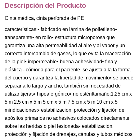
Descripción del Producto
Cinta médica, cinta perforada de PE
características:• fabricado en lámina de polietileno•
transparente• en rollo• estructura microporosa que
garantiza una alta permeabilidad al aire y al vapor y un
correcto intercambio de gases, lo que evita la maceración
de la piel• impermeable• buena adhesividad• fina y
elástica - cómoda para el paciente, se ajusta a la la forma
del cuerpo y garantiza la libertad de movimiento• se puede
separar a lo largo y ancho, también sin necesidad de
utilizar tijeras• hipoalergénico• no estériltamaño:1,25 cm x
5 m 2,5 cm x 5 m 5 cm x 5 m 7,5 cm x 5 m 10 cm x 5
mindicaciones:• estabilización, protección y fijación de
apósitos primarios no adhesivos colocados directamente
sobre las heridas o piel lesionada• estabilización,
protección y fijación de drenajes, cánulas y tubos médicos