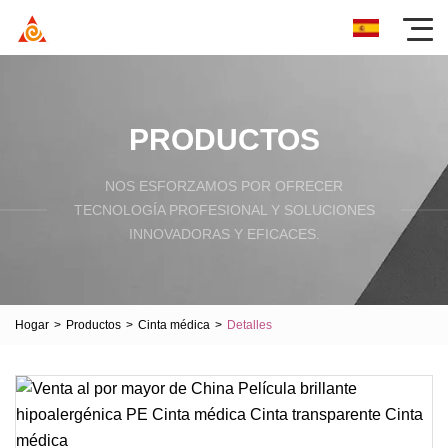
PRODUCTOS
NOS ESFORZAMOS POR OFRECER
TECNOLOGÍA PROFESIONAL Y SOLUCIONES
INNOVADORAS Y EFICACES.
Hogar
>
Productos
>
Cinta médica
>
Detalles