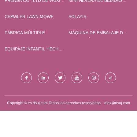
PRENSA CO., LTD DE WUXI
MINI NEVERA DE BEBIDAS
DARCA
PERSONALIZADA
CRAWLER LAWN MOWE
SOLAYIS
FÁBRICA MÚLTIPLE
MÁQUINA DE EMBALAJE DE
CHINA, MÁQUINA DE HACER
MÁSCARAS, FABRICANTES
EQUIPAJE INFANTIL HECHO
DE MÁQUINAS DE SELLADO,
EN CHINA
FÁBRICA - AOTONG
Copyright © es.rtsuj.com,Todos los derechos reservados.
alex@rtsuj.com