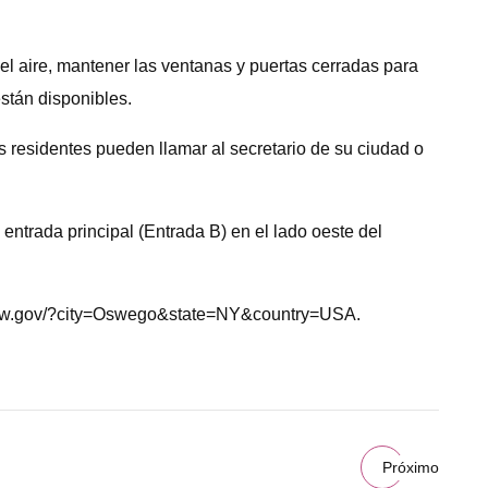
el aire, mantener las ventanas y puertas cerradas para
están disponibles.
 residentes pueden llamar al secretario de su ciudad o
trada principal (Entrada B) en el lado oeste del
irnow.gov/?city=Oswego&state=NY&country=USA.
Próximo