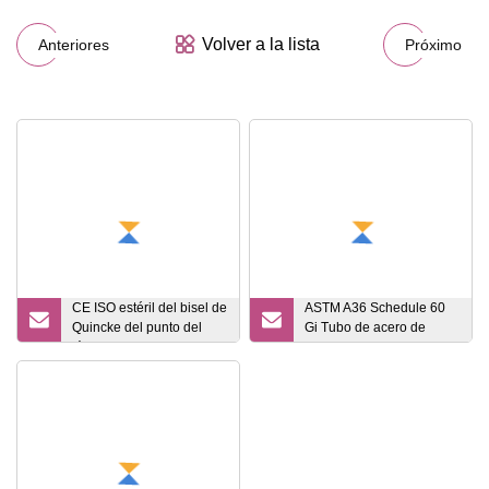
Volver a la lista
Anteriores
Próximo
CE ISO estéril del bisel de
ASTM A36 Schedule 60
Quincke del punto del
Gi Tubo de acero de
lápiz de la aguja de la
drenaje laminado en
anestesia espinal
caliente